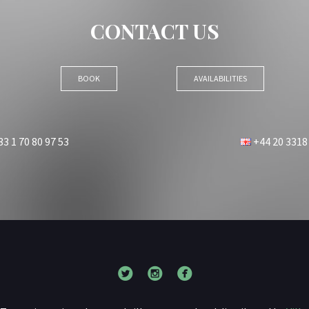
CONTACT US
BOOK
AVAILABILITIES
3 1 70 80 97 53
+44 20 3318