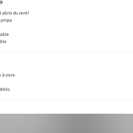
19
l abris du vent!
 sympa
éable
able
 à vivre.
dités.